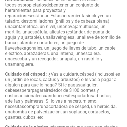
todoslospropietariosdebentener un conjunto de
herramientas para proyectos y
reparacionesestándar. Estasherramientasincluyen un
taladro, destornilladores (phillips y de cabeza plana),
unacintamétrica, un nivel, unanavajamultiusos, un
martillo, unaespátula, alicates (estándar, de punta de
aguja y ajustable), unallaveinglesa, unallave de tornillo de
banco, alambre cortadores, un juego de
llaveshexagonales, un juego de llaves de tubo, un cable
eléctrico, abrazaderas, unalinterna, unaescalera,
unaescoba y un recogedor, unapala, un rastrillo y
unamanguera.
Cuidado del césped
: ¿Vas a cuidartucésped (inclusosi es
un jardín de rocas, cactus y arbustos) o le vas a pagar a
alguien para que lo haga? Si le pagasaalguien,
debesesperarpagaralrededor de $100 pormes y
costosadicionalescuandonecesitespodartusarbustos,
adelfas y palmeras. Si lo vas a hacertumismo,
necesitascomprarunacortadora de césped, un herbicida,
unabomba de pulverización, un soplador, cortasetos,
guantes, cubos, etc.