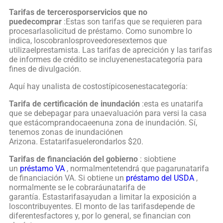
Tarifas de tercerosporservicios que no
puedecomprar
:Estas son tarifas que se requieren para
procesarlasolicitud de préstamo. Como sunombre lo
indica, loscobranlosproveedoresexternos que
utilizaelprestamista. Las tarifas de aprecición y las tarifas
de informes de crédito se incluyenenestacategoría para
fines de divulgación.
Aquí hay unalista de costostípicosenestacategoría:
Tarifa de certificación de inundación
:esta es unatarifa
que se debepagar para unaevaluación para versi la casa
que estácomprandocaeenuna zona de inundación. Sí,
tenemos zonas de inundaciónen
Arizona. Estatarifasuelerondarlos $20.
Tarifas de financiación del gobierno
: siobtiene
un
préstamo VA
, normalmentetendrá que pagarunatarifa
de financiación VA. Si obtiene un
préstamo del USDA
,
normalmente se le cobraráunatarifa de
garantía. Estastarifasayudan a limitar la exposición a
loscontribuyentes. El monto de las tarifasdepende de
diferentesfactores y, por lo general, se financian con