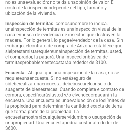
no es unaevaluación; no te da unaopinión de valor. El
costo de la inspeccióndepende del tipo, tamaño y
ubicación de la vivienda.
Inspección de termitas
:comosunombre lo indica,
unainspección de termitas es unainspección visual de la
casa enbusca de evidencia de insectos que destruyen la
madera. Por lo general, lo pagaelvendedor de la casa. Sin
embargo, elcontrato de compra de Arizona establece que
sielprestamistarequiereunainspección de termitas, usted,
el comprador, la pagará. Una inspecciónbásica de
termitasprobablementecostaráalrededor de $100.
Encuesta
: Al igual que unainspección de la casa, no se
requiereunaencuesta. Si no estáseguro de
sideberealizarunaencuesta, debebuscarelconsejo de
suagente de bienesraíces. Cuando complete elcontrato de
compra, especificarásiusted y/o elvendedorpagarán la
encuesta. Una encuesta es unaevaluación de loslímites de
la propiedad para determinar la cantidad exacta de tierra
que forma parte de la propiedad. La
encuestamostrarácualquierservidumbre o usurpación de
unapropiedad. Una encuestapodría costar alrededor de
$600.