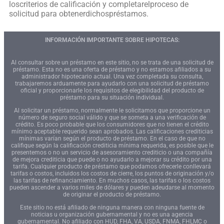
loscriterios de calificación y completarelproceso de
solicitud para obtenerdichospréstamos.
INFORMACIÓN IMPORTANTE SOBRE HIPOTECAS:
Al consultar sobre un préstamo en este sitio, no se trata de una solicitud de
préstamo. Esta no es una oferta de préstamo y no estamos afiliados a su
administrador hipotecario actual. Una vez completada su consulta,
trabajaremos arduamente para ayudarlo con una solicitud de préstamo
oficial y proporcionarle los requisitos de elegibilidad del producto de
préstamo para su situación individual.
Al solicitar un préstamo, normalmente le solicitamos que proporcione un
número de seguro social válido y que se someta a una verificación de
crédito. Es poco probable que los consumidores que no tienen el crédito
mínimo aceptable requerido sean aprobados. Las calificaciones crediticias
mínimas varían según el producto de préstamo. En el caso de que no
califique según la calificación crediticia mínima requerida, es posible que le
presentemos o no un servicio de asesoramiento crediticio o una compañía
de mejora crediticia que puede o no ayudarlo a mejorar su crédito por una
tarifa. Cualquier producto de préstamo que podamos ofrecerle conllevará
tarifas o costos, incluidos los costos de cierre, los puntos de originación y/o
las tarifas de refinanciamiento. En muchos casos, las tarifas o los costos
pueden ascender a varios miles de dólares y pueden adeudarse al momento
de originar el producto de préstamo.
Este sitio no está afiliado de ninguna manera con ninguna fuente de
noticias u organización gubernamental y no es una agencia
gubernamental. No afiliado con HUD, FHA, VA, USDA, FNMA, FHLMC o