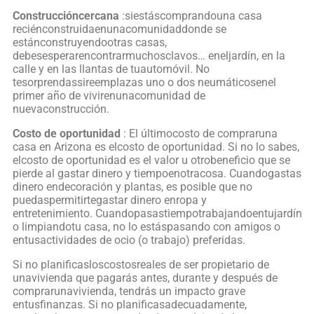
Construccióncercana
:siestáscomprandouna casa
reciénconstruidaenunacomunidaddonde se
estánconstruyendootras casas,
debesesperarencontrarmuchosclavos… eneljardín, en la
calle y en las llantas de tuautomóvil. No
tesorprendassireemplazas uno o dos neumáticosenel
primer año de vivirenunacomunidad de
nuevaconstrucción.
Costo de oportunidad
: El últimocosto de compraruna
casa en Arizona es elcosto de oportunidad. Si no lo sabes,
elcosto de oportunidad es el valor u otrobeneficio que se
pierde al gastar dinero y tiempoenotracosa. Cuandogastas
dinero endecoración y plantas, es posible que no
puedaspermitirtegastar dinero enropa y
entretenimiento. Cuandopasastiempotrabajandoentujardín
o limpiandotu casa, no lo estáspasando con amigos o
entusactividades de ocio (o trabajo) preferidas.
Si no planificasloscostosreales de ser propietario de
unavivienda que pagarás antes, durante y después de
comprarunavivienda, tendrás un impacto grave
entusfinanzas. Si no planificasadecuadamente,