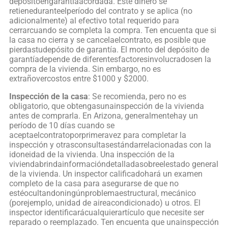
depósitoengarantíaacordada. Este dinero se
retieneduranteelperíodo del contrato y se aplica (no
adicionalmente) al efectivo total requerido para
cerrarcuando se completa la compra. Ten encuenta que si
la casa no cierra y se cancelaelcontrato, es posible que
pierdastudepósito de garantía. El monto del depósito de
garantíadepende de diferentesfactoresinvolucradosen la
compra de la vivienda. Sin embargo, no es
extrañovercostos entre $1000 y $2000.
Inspección de la casa
: Se recomienda, pero no es
obligatorio, que obtengasunainspección de la vivienda
antes de comprarla. En Arizona, generalmentehay un
período de 10 días cuando se
aceptaelcontratoporprimeravez para completar la
inspección y otrasconsultasestándarrelacionadas con la
idoneidad de la vivienda. Una inspección de la
viviendabrindainformacióndetalladasobreelestado general
de la vivienda. Un inspector calificadohará un examen
completo de la casa para asegurarse de que no
estéocultandoningúnproblemaestructural, mecánico
(porejemplo, unidad de aireacondicionado) u otros. El
inspector identificarácualquierartículo que necesite ser
reparado o reemplazado. Ten encuenta que unainspección