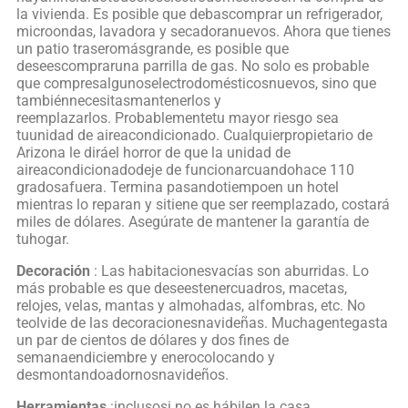
la vivienda. Es posible que debascomprar un refrigerador,
microondas, lavadora y secadoranuevos. Ahora que tienes
un patio traseromásgrande, es posible que
deseescompraruna parrilla de gas. No solo es probable
que compresalgunoselectrodomésticosnuevos, sino que
tambiénnecesitasmantenerlos y
reemplazarlos. Probablementetu mayor riesgo sea
tuunidad de aireacondicionado. Cualquierpropietario de
Arizona le diráel horror de que la unidad de
aireacondicionadodeje de funcionarcuandohace 110
gradosafuera. Termina pasandotiempoen un hotel
mientras lo reparan y sitiene que ser reemplazado, costará
miles de dólares. Asegúrate de mantener la garantía de
tuhogar.
Decoración
: Las habitacionesvacías son aburridas. Lo
más probable es que deseestenercuadros, macetas,
relojes, velas, mantas y almohadas, alfombras, etc. No
teolvide de las decoracionesnavideñas. Muchagentegasta
un par de cientos de dólares y dos fines de
semanaendiciembre y enerocolocando y
desmontandoadornosnavideños.
Herramientas
:inclusosi no es hábilen la casa,