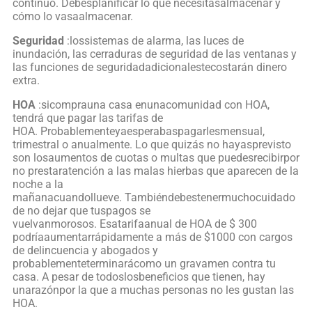
continuo. Debesplanificar lo que necesitasalmacenar y
cómo lo vasaalmacenar.
Seguridad
:lossistemas de alarma, las luces de
inundación, las cerraduras de seguridad de las ventanas y
las funciones de seguridadadicionalestecostarán dinero
extra.
HOA
:sicomprauna casa enunacomunidad con HOA,
tendrá que pagar las tarifas de
HOA. Probablementeyaesperabaspagarlesmensual,
trimestral o anualmente. Lo que quizás no hayasprevisto
son losaumentos de cuotas o multas que puedesrecibirpor
no prestaratención a las malas hierbas que aparecen de la
noche a la
mañanacuandollueve. Tambiéndebestenermuchocuidado
de no dejar que tuspagos se
vuelvanmorosos. Esatarifaanual de HOA de $ 300
podríaaumentarrápidamente a más de $1000 con cargos
de delincuencia y abogados y
probablementeterminarácomo un gravamen contra tu
casa. A pesar de todoslosbeneficios que tienen, hay
unarazónpor la que a muchas personas no les gustan las
HOA.