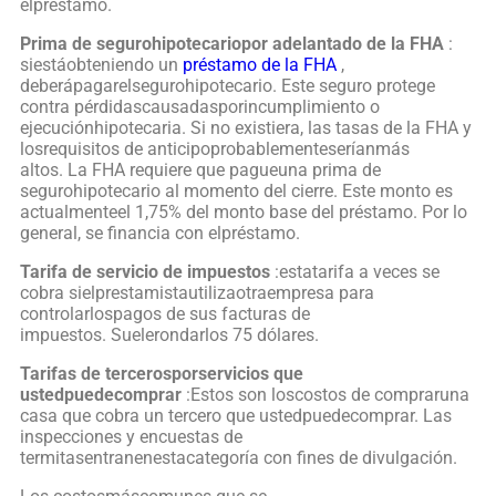
elpréstamo.
Prima de segurohipotecariopor adelantado de la FHA
:
siestáobteniendo un
préstamo de la FHA
,
deberápagarelsegurohipotecario. Este seguro protege
contra pérdidascausadasporincumplimiento o
ejecuciónhipotecaria. Si no existiera, las tasas de la FHA y
losrequisitos de anticipoprobablementeseríanmás
altos. La FHA requiere que pagueuna prima de
segurohipotecario al momento del cierre. Este monto es
actualmenteel 1,75% del monto base del préstamo. Por lo
general, se financia con elpréstamo.
Tarifa de servicio de impuestos
:estatarifa a veces se
cobra sielprestamistautilizaotraempresa para
controlarlospagos de sus facturas de
impuestos. Suelerondarlos 75 dólares.
Tarifas de tercerosporservicios que
ustedpuedecomprar
:Estos son loscostos de compraruna
casa que cobra un tercero que ustedpuedecomprar. Las
inspecciones y encuestas de
termitasentranenestacategoría con fines de divulgación.