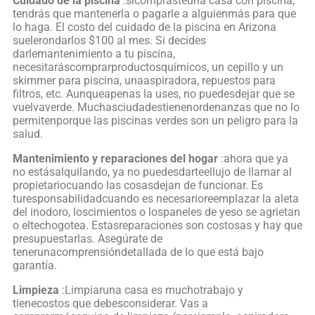
Cuidado de la piscina
:sicomprasteuna casa con piscina,
tendrás que mantenerla o pagarle a alguienmás para que
lo haga. El costo del cuidado de la piscina en Arizona
suelerondarlos $100 al mes. Si decides
darlemantenimiento a tu piscina,
necesitaráscomprarproductosquímicos, un cepillo y un
skimmer para piscina, unaaspiradora, repuestos para
filtros, etc. Aunqueapenas la uses, no puedesdejar que se
vuelvaverde. Muchasciudadestienenordenanzas que no lo
permitenporque las piscinas verdes son un peligro para la
salud.
Mantenimiento y reparaciones del hogar
:ahora que ya
no estásalquilando, ya no puedesdarteellujo de llamar al
propietariocuando las cosasdejan de funcionar. Es
turesponsabilidadcuando es necesarioreemplazar la aleta
del inodoro, loscimientos o lospaneles de yeso se agrietan
o eltechogotea. Estasreparaciones son costosas y hay que
presupuestarlas. Asegúrate de
tenerunacomprensióndetallada de lo que está bajo
garantía.
Limpieza
:Limpiaruna casa es muchotrabajo y
tienecostos que debesconsiderar. Vas a