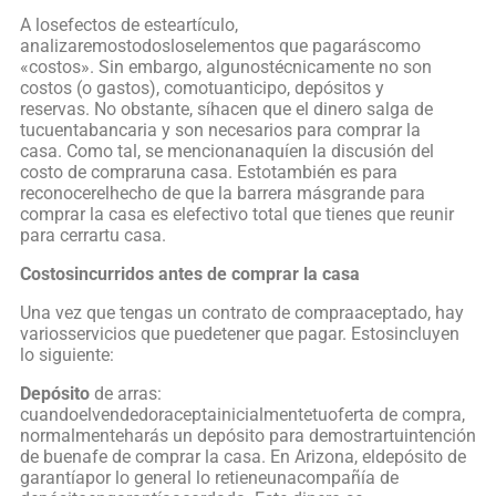
A losefectos de esteartículo,
analizaremostodosloselementos que pagaráscomo
«costos». Sin embargo, algunostécnicamente no son
costos (o gastos), comotuanticipo, depósitos y
reservas. No obstante, síhacen que el dinero salga de
tucuentabancaria y son necesarios para comprar la
casa. Como tal, se mencionanaquíen la discusión del
costo de compraruna casa. Estotambién es para
reconocerelhecho de que la barrera másgrande para
comprar la casa es elefectivo total que tienes que reunir
para cerrartu casa.
Costosincurridos antes de comprar la casa
Una vez que tengas un contrato de compraaceptado, hay
variosservicios que puedetener que pagar. Estosincluyen
lo siguiente:
Depósito
de arras:
cuandoelvendedoraceptainicialmentetuoferta de compra,
normalmenteharás un depósito para demostrartuintención
de buenafe de comprar la casa. En Arizona, eldepósito de
garantíapor lo general lo retieneunacompañía de