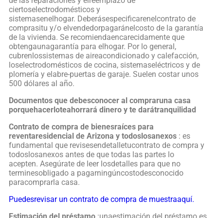
de las reparaciones y elreemplazo de
ciertoselectrodomésticos y
sistemasenelhogar. Deberásespecificarenelcontrato de
comprasitu y/o elvendedorpagaránelcosto de la garantía
de la vivienda. Se recomiendaencarecidamente que
obtengaunagarantía para elhogar. Por lo general,
cubrenlossistemas de aireacondicionado y calefacción,
loselectrodomésticos de cocina, sistemaseléctricos y de
plomería y elabre-puertas de garaje. Suelen costar unos
500 dólares al año.
Documentos que debesconocer al compraruna casa
porquehacerloteahorrará dinero y te darátranquilidad
Contrato de compra de bienesraíces para
reventaresidencial de Arizona y todoslosanexos
: es
fundamental que revisesendetalletucontrato de compra y
todoslosanexos antes de que todas las partes lo
acepten. Asegúrate de leer losdetalles para que no
terminesobligado a pagarningúncostodesconocido
paracomprarla casa.
Puedesrevisar un contrato de compra de muestraaquí.
Estimación del préstamo
:unaestimación del préstamo es