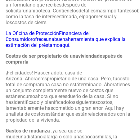
un formulario que recibesdespués de
solicitarunahipoteca. Contienelosdetallesmásimportantessob
como la tasa de interésestimada, elpagomensual y
loscostos de cierre.
La Oficina de ProtecciónFinanciera del
Consumidorofreceunabuenaherramienta que explica la
estimación del préstamoaquí.
Costos de ser propietario de unaviviendadespués de
comprarla
¡Felicidades! Hascerradotu casa de
Arizona. Ahoraerespropietario de una casa. Pero, tucosto
total de compraruna casa no estáterminado. Ahoratienes
un conjunto completamente nuevo de costos que
estánencursoahora que eresdueño de la casa. Si no
hasidentificado y planificadolossiguientescostos,
lamentablemente hascometido un gran error. Aquí hay
unalista de costosestándar que estánrelacionados con la
propiedad de la vivienda.
Gastos de mudanza
:ya sea que se
mudeunadistancialarga o solo unaspocasmillas, la