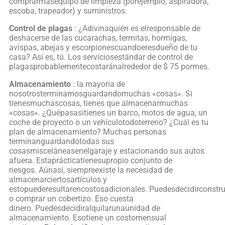
comprarmásequipo de limpieza (porejemplo, aspiradora,
escoba, trapeador) y suministros.
Control de plagas
: ¿Adivinaquién es elresponsable de
deshacerse de las cucarachas, termitas, hormigas,
avispas, abejas y escorpionescuandoeresdueño de tu
casa? Así es, tú. Los serviciosestándar de control de
plagasprobablementecostaránalrededor de $ 75 pormes.
Almacenamiento
: la mayoría de
nosotrosterminamosguardandomuchas «cosas». Si
tienesmuchascosas, tienes que almacenarmuchas
«cosas». ¿Quépasasitienes un barco, motos de agua, un
coche de proyecto o un vehículotodoterreno? ¿Cuál es tu
plan de almacenamiento? Muchas personas
terminanguardandotodas sus
cosasmisceláneasenelgaraje y estacionando sus autos
afuera. Estaprácticatienesupropio conjunto de
riesgos. Aúnasí, siempreexiste la necesidad de
almacenarciertosartículos y
estopuederesultarencostosadicionales. Puedesdecidirconstru
o comprar un cobertizo. Eso cuesta
dinero. Puedesdecidiralquilarunaunidad de
almacenamiento. Esotiene un costomensual