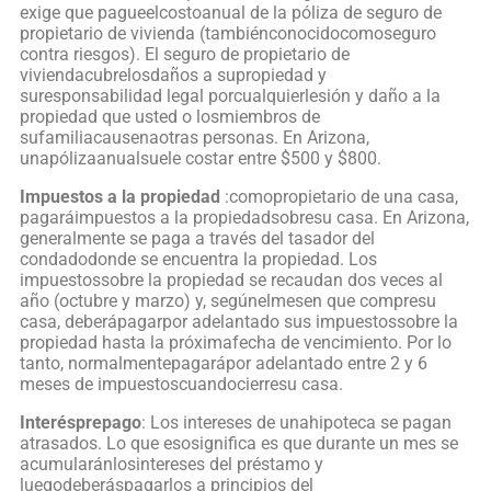
exige que pagueelcostoanual de la póliza de seguro de
propietario de vivienda (tambiénconocidocomoseguro
contra riesgos). El seguro de propietario de
viviendacubrelosdaños a supropiedad y
suresponsabilidad legal porcualquierlesión y daño a la
propiedad que usted o losmiembros de
sufamiliacausenaotras personas. En Arizona,
unapólizaanualsuele costar entre $500 y $800.
Impuestos a la propiedad
:comopropietario de una casa,
pagaráimpuestos a la propiedadsobresu casa. En Arizona,
generalmente se paga a través del tasador del
condadodonde se encuentra la propiedad. Los
impuestossobre la propiedad se recaudan dos veces al
año (octubre y marzo) y, segúnelmesen que compresu
casa, deberápagarpor adelantado sus impuestossobre la
propiedad hasta la próximafecha de vencimiento. Por lo
tanto, normalmentepagarápor adelantado entre 2 y 6
meses de impuestoscuandocierresu casa.
Interésprepago
: Los intereses de unahipoteca se pagan
atrasados. Lo que esosignifica es que durante un mes se
acumularánlosintereses del préstamo y
luegodeberáspagarlos a principios del