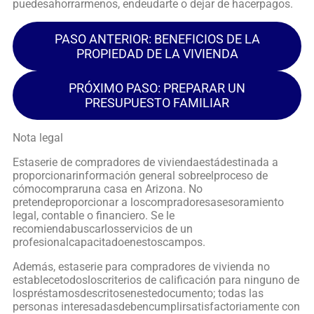
puedesahorrarmenos, endeudarte o dejar de hacerpagos.
PASO ANTERIOR: BENEFICIOS DE LA
PROPIEDAD DE LA VIVIENDA
PRÓXIMO PASO: PREPARAR UN
PRESUPUESTO FAMILIAR
Nota legal
Estaserie de compradores de viviendaestádestinada a
proporcionarinformación general sobreelproceso de
cómocompraruna casa en Arizona. No
pretendeproporcionar a loscompradoresasesoramiento
legal, contable o financiero. Se le
recomiendabuscarlosservicios de un
profesionalcapacitadoenestoscampos.
Además, estaserie para compradores de vivienda no
establecetodosloscriterios de calificación para ninguno de
lospréstamosdescritosenestedocumento; todas las
personas interesadasdebencumplirsatisfactoriamente con