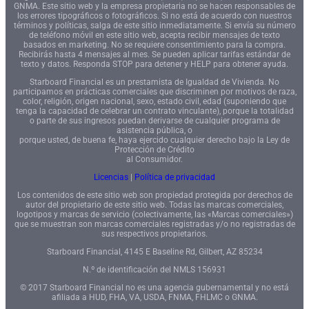
GNMA. Este sitio web y la empresa propietaria no se hacen responsables de
los errores tipográficos o fotográficos. Si no está de acuerdo con nuestros
términos y políticas, salga de este sitio inmediatamente. Si envía su número
de teléfono móvil en este sitio web, acepta recibir mensajes de texto
basados en marketing. No se requiere consentimiento para la compra.
Recibirás hasta 4 mensajes al mes. Se pueden aplicar tarifas estándar de
texto y datos. Responda STOP para detener y HELP para obtener ayuda.
Starboard Financial es un prestamista de Igualdad de Vivienda. No
participamos en prácticas comerciales que discriminen por motivos de raza,
color, religión, origen nacional, sexo, estado civil, edad (suponiendo que
tenga la capacidad de celebrar un contrato vinculante), porque la totalidad
o parte de sus ingresos puedan derivarse de cualquier programa de
asistencia pública, o
porque usted, de buena fe, haya ejercido cualquier derecho bajo la Ley de
Protección de Crédito
al Consumidor.
Licencias
|
Política de privacidad
Los contenidos de este sitio web son propiedad protegida por derechos de
autor del propietario de este sitio web. Todas las marcas comerciales,
logotipos y marcas de servicio (colectivamente, las «Marcas comerciales»)
que se muestran son marcas comerciales registradas y/o no registradas de
sus respectivos propietarios.
Starboard Financial, 4145 E Baseline Rd, Gilbert, AZ 85234
N.º de identificación del NMLS 156931
© 2017 Starboard Financial no es una agencia gubernamental y no está
afiliada a HUD, FHA, VA, USDA, FNMA, FHLMC o GNMA.