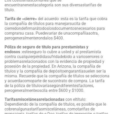
Los costosmáscomunes que se
encuentranenestacategoría son sus diversastarifas de
título.
Tarifa de «cierre»
del acuerdo :esta es la tarifa que cobra
la compañía de títulos para manejarsucita de
cierredondefirmarátodoslosdocumentosnecesarios para
comprarsu casa. Puedevariar de unacompañíaaotra,
perogeneralmenterondalos $400.
Póliza de seguro de título para prestamistas y
endosos
:esteseguro lo cubre a usted y al prestamista
contra cualquierpérdidasufridadebido a varioserrores o
problemasrelacionados con la evidencia de propiedad y
posesión de la propiedad. En Arizona, la compañía de
títulos y la compañía de depósitoengarantíasuelen ser la
misma. Recuerde que la compañía de títulos se selecciona
y acuerdacomoparte de sucontrato de compra. La tarifa
de la póliza de títulovaríasegúndiferentesfactores,
perogeneralmenteoscila entre $600 y $1000.
Tarifasmisceláneasrelacionadas
con eltítulo:
Dependiendo de la compañía de títulos, es posible que le
cobrenalgunastarifasmisceláneas, comotarifas de
mensajería, tarifas de e-Doc, tarifas de impresión o tarifas