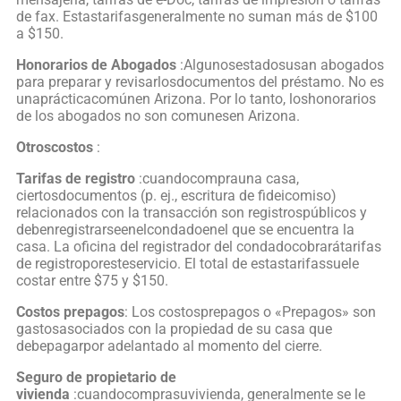
de fax. Estastarifasgeneralmente no suman más de $100
a $150.
Honorarios de Abogados
:Algunosestadosusan abogados
para preparar y revisarlosdocumentos del préstamo. No es
unaprácticacomúnen Arizona. Por lo tanto, loshonorarios
de los abogados no son comunesen Arizona.
Otroscostos
:
Tarifas de registro
:cuandocomprauna casa,
ciertosdocumentos (p. ej., escritura de fideicomiso)
relacionados con la transacción son registrospúblicos y
debenregistrarseenelcondadoenel que se encuentra la
casa. La oficina del registrador del condadocobrarátarifas
de registroporesteservicio. El total de estastarifassuele
costar entre $75 y $150.
Costos
prepagos
: Los costosprepagos o «Prepagos» son
gastosasociados con la propiedad de su casa que
debepagarpor adelantado al momento del cierre.
Seguro de propietario de
vivienda
:cuandocomprasuvivienda, generalmente se le