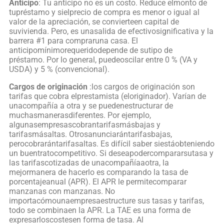
Anticipo
: Tu anticipo no es un costo. Reduce elmonto de
tupréstamo y sielprecio de compra es menor o igual al
valor de la apreciación, se convierteen capital de
suvivienda. Pero, es unasalida de efectivosignificativa y la
barrera #1 para compraruna casa. El
anticipomínimorequeridodepende de sutipo de
préstamo. Por lo general, puedeoscilar entre 0 % (VA y
USDA) y 5 % (convencional).
Cargos de originación
:los cargos de originación son
tarifas que cobra elprestamista (eloriginador). Varían de
unacompañía a otra y se puedenestructurar de
muchasmanerasdiferentes. Por ejemplo,
algunasempresascobrantarifasmásbajas y
tarifasmásaltas. Otrosanunciarántarifasbajas,
perocobrarántarifasaltas. Es difícil saber siestáobteniendo
un buentratocompetitivo. Si deseapodercompararsutasa y
las tarifascotizadas de unacompañíaaotra, la
mejormanera de hacerlo es comparando la tasa de
porcentajeanual (APR). El APR le permitecomparar
manzanas con manzanas. No
importacómounaempresaestructure sus tasas y tarifas,
todo se combinaen la APR. La TAE es una forma de
expresarloscostesen forma de tasa. Al