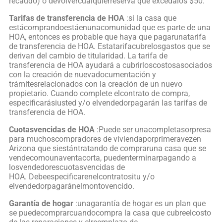
recaudó) o devolvercualquierreserva que excedalos $50.
Tarifas de transferencia de HOA
:si la casa que
estácomprandoestáenunacomunidad que es parte de una
HOA, entonces es probable que haya que pagarunatarifa
de transferencia de HOA. Estatarifacubrelosgastos que se
derivan del cambio de titularidad. La tarifa de
transferencia de HOA ayudará a cubrirloscostosasociados
con la creación de nuevadocumentación y
trámitesrelacionados con la creación de un nuevo
propietario. Cuando complete elcontrato de compra,
especificarásiusted y/o elvendedorpagarán las tarifas de
transferencia de HOA.
Cuotasvencidas de HOA
:Puede ser unacompletasorpresa
para muchoscompradores de viviendaporprimeravezen
Arizona que siestántratando de compraruna casa que se
vendecomounaventacorta, puedenterminarpagando a
losvendedorescuotasvencidas de
HOA. Debeespecificarenelcontratositu y/o
elvendedorpagaránelmontovencido.
Garantía de hogar
:unagarantía de hogar es un plan que
se puedecomprarcuandocompra la casa que cubreelcosto