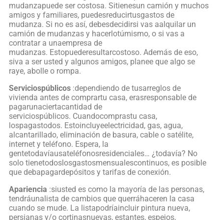
mudanzapuede ser costosa. Sitienesun camión y muchos
amigos y familiares, puedesreducirtusgastos de
mudanza. Si no es así, debesdecidirsi vas aalquilar un
camión de mudanzas y hacerlotúmismo, o si vas a
contratar a unaempresa de
mudanzas. Estopuederesultarcostoso. Además de eso,
siva a ser usted y algunos amigos, planee que algo se
raye, abolle o rompa.
Serviciospúblicos
:dependiendo de tusarreglos de
vivienda antes de comprartu casa, erasresponsable de
pagarunaciertacantidad de
serviciospúblicos. Cuandocomprastu casa,
lospagastodos. Estoincluyeelectricidad, gas, agua,
alcantarillado, eliminación de basura, cable o satélite,
internet y teléfono. Espera, la
gentetodavíausateléfonosresidenciales… ¿todavía? No
solo tienetodoslosgastosmensualescontinuos, es posible
que debapagardepósitos y tarifas de conexión.
Apariencia
:siusted es como la mayoría de las personas,
tendráunalista de cambios que querráhaceren la casa
cuando se mude. La listapodríaincluir pintura nueva,
persianas y/o cortinasnuevas, estantes, espejos,