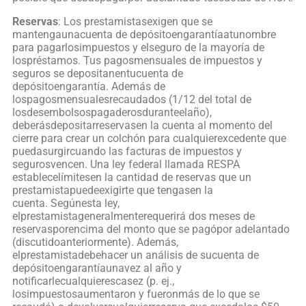
Reservas
: Los prestamistasexigen que se
mantengaunacuenta de depósitoengarantíaatunombre
para pagarlosimpuestos y elseguro de la mayoría de
lospréstamos. Tus pagosmensuales de impuestos y
seguros se depositanentucuenta de
depósitoengarantía. Además de
lospagosmensualesrecaudados (1/12 del total de
losdesembolsospagaderosduranteelaño),
deberásdepositarreservasen la cuenta al momento del
cierre para crear un colchón para cualquierexcedente que
puedasurgircuando las facturas de impuestos y
segurosvencen. Una ley federal llamada RESPA
establecelímitesen la cantidad de reservas que un
prestamistapuedeexigirte que tengasen la
cuenta. Segúnesta ley,
elprestamistageneralmenterequerirá dos meses de
reservasporencima del monto que se pagópor adelantado
(discutidoanteriormente). Además,
elprestamistadebehacer un análisis de sucuenta de
depósitoengarantíaunavez al año y
notificarlecualquierescasez (p. ej.,
losimpuestosaumentaron y fueronmás de lo que se