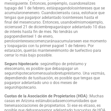
messiguiente. Entonces, porejemplo, cuandorealizes
tupago del 1 de febrero, estáspagandolosintereses que se
acumularonenenero. Cuandocierrastu casa, estohace que
tengas que pagarpor adelantado losintereses hasta el
final del mesencurso. Entonces, usandoelmismoejemplo,
sicierrasel 21 de diciembrepagaráspor adelantado 10 días
de interés hasta fin de mes. No tendrás un
pagopendienteel 1 de enero,
perolosinteresescomenzaránaacumularseen ese momento
y lospagarás con tu primer pagoel 1 de febrero. Por
estarazón, querrás mantenerelmonto de tuefectivo para
cerrar lo más bajo possible.
Seguro hipotecario
:segúneltipo de préstamo y
elescenario, es posible que debaspagar un
segurohipotecariomensualsobretupréstamo. Una vezmás,
dependiendo de tusituación, es posible que tengas que
pagarpor adelantado uno o dos meses de
segurohipotecario.
Cuotas de la Asociación de Propietarios (HOA)
:Muchas
casas en Arizona estánubicadasencomunidades que
tienenasociaciones de propietarios. Si ese es elcaso, es
posible que debaspagarpor adelantado tuscuotas de HOA.