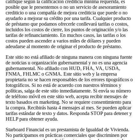
califique según la calificación crediticia mínima requerida, es
posible que le presentemos o no un servicio de asesoramiento
crediticio o una compañía de mejora crediticia que puede o no
ayudarlo a mejorar su crédito por una tarifa. Cualquier producto
de préstamo que podamos ofrecerle conllevará tarifas o costos,
incluidos los costos de cierre, los puntos de originación y/o las
tarifas de refinanciamiento. En muchos casos, las tarifas o los
costos pueden ascender a varios miles de dólares y pueden
adeudarse al momento de originar el producto de préstamo.
Este sitio no está afiliado de ninguna manera con ninguna fuente
de noticias u organización gubernamental y no es una agencia
gubernamental. No afiliado con HUD, FHA, VA, USDA,
FNMA, FHLMC o GNMA. Este sitio web y la empresa
propietaria no se hacen responsables de los errores tipográficos o
fotográficos. Si no está de acuerdo con nuestros términos y
políticas, salga de este sitio inmediatamente. Si envía su número
de teléfono móvil en este sitio web, acepta recibir mensajes de
texto basados en marketing. No se requiere consentimiento para
la compra. Recibirás hasta 4 mensajes al mes. Se pueden aplicar
tarifas estándar de texto y datos. Responda STOP para detener y
HELP para obtener ayuda.
Starboard Financial es un prestamista de Igualdad de Vivienda.
No participamos en prácticas comerciales que discriminen por