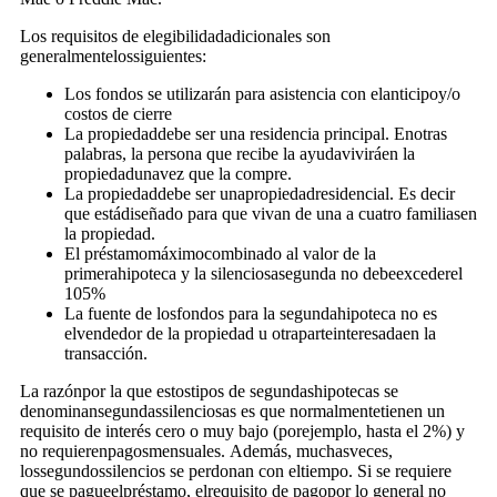
Los requisitos de elegibilidadadicionales son
generalmentelossiguientes:
Los fondos se utilizarán para asistencia con elanticipoy/o
costos de cierre
La propiedaddebe ser una residencia principal. Enotras
palabras, la persona que recibe la ayudaviviráen la
propiedadunavez que la compre.
La propiedaddebe ser unapropiedadresidencial. Es decir
que estádiseñado para que vivan de una a cuatro familiasen
la propiedad.
El préstamomáximocombinado al valor de la
primerahipoteca y la silenciosasegunda no debeexcederel
105%
La fuente de losfondos para la segundahipoteca no es
elvendedor de la propiedad u otraparteinteresadaen la
transacción.
La razónpor la que estostipos de segundashipotecas se
denominansegundassilenciosas es que normalmentetienen un
requisito de interés cero o muy bajo (porejemplo, hasta el 2%) y
no requierenpagosmensuales. Además, muchasveces,
lossegundossilencios se perdonan con eltiempo. Si se requiere
que se pagueelpréstamo, elrequisito de pagopor lo general no