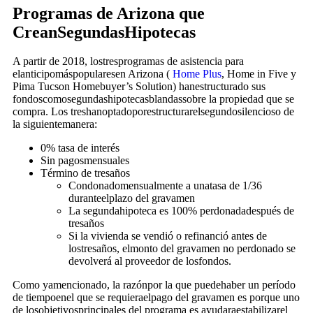
Programas de Arizona que
CreanSegundasHipotecas
A partir de 2018, lostresprogramas de asistencia para
elanticipomáspopularesen Arizona (
Home Plus
, Home in Five y
Pima Tucson Homebuyer’s Solution) hanestructurado sus
fondoscomosegundashipotecasblandassobre la propiedad que se
compra. Los treshanoptadoporestructurarelsegundosilencioso de
la siguientemanera:
0% tasa de interés
Sin pagosmensuales
Término de tresaños
Condonadomensualmente a unatasa de 1/36
duranteelplazo del gravamen
La segundahipoteca es 100% perdonadadespués de
tresaños
Si la vivienda se vendió o refinanció antes de
lostresaños, elmonto del gravamen no perdonado se
devolverá al proveedor de losfondos.
Como yamencionado, la razónpor la que puedehaber un período
de tiempoenel que se requieraelpago del gravamen es porque uno
de losobjetivosprincipales del programa es ayudaraestabilizarel