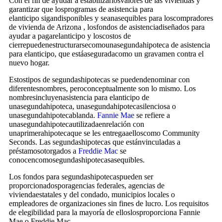
Con el fin de ayudar a estabilizarlosvalores de las viviendas y
garantizar que losprogramas de asistencia para
elanticipo sigandisponibles y seanasequibles para loscompradores
de vivienda de Arizona , losfondos de asistenciadiseñados para
ayudar a pagarelanticipo y loscostos de
cierrepuedenestructurarsecomounasegundahipoteca de asistencia
para elanticipo, que estáaseguradacomo un gravamen contra el
nuevo hogar.
Estostipos de segundashipotecas se puedendenominar con
diferentesnombres, peroconceptualmente son lo mismo. Los
nombresincluyenasistencia para elanticipo de
unasegundahipoteca, unasegundahipotecasilenciosa o
unasegundahipotecablanda.
Fannie Mae
se refiere a
unasegundahipotecautilizadaenrelación con
unaprimerahipotecaque se les entregaaelloscomo Community
Seconds. Las segundashipotecas que estánvinculadas a
préstamosotorgados a
Freddie Mac
se
conocencomosegundashipotecasasequibles.
Los fondos para segundashipotecaspueden ser
proporcionadosporagencias federales, agencias de
viviendaestatales y del condado, municipios locales o
empleadores de organizaciones sin fines de lucro. Los requisitos
de elegibilidad para la mayoría de elloslosproporciona Fannie
Mae o Freddie Mac.