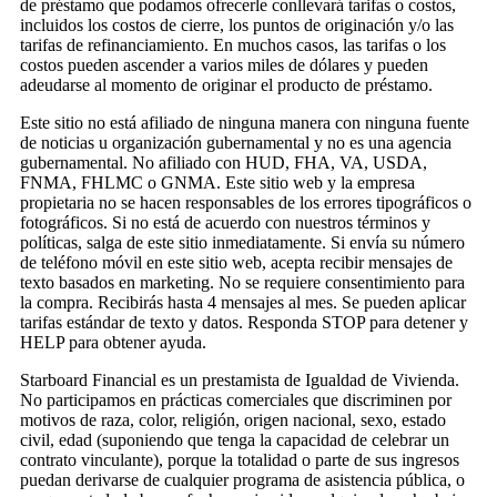
de préstamo que podamos ofrecerle conllevará tarifas o costos,
incluidos los costos de cierre, los puntos de originación y/o las
tarifas de refinanciamiento. En muchos casos, las tarifas o los
costos pueden ascender a varios miles de dólares y pueden
adeudarse al momento de originar el producto de préstamo.
Este sitio no está afiliado de ninguna manera con ninguna fuente
de noticias u organización gubernamental y no es una agencia
gubernamental. No afiliado con HUD, FHA, VA, USDA,
FNMA, FHLMC o GNMA. Este sitio web y la empresa
propietaria no se hacen responsables de los errores tipográficos o
fotográficos. Si no está de acuerdo con nuestros términos y
políticas, salga de este sitio inmediatamente. Si envía su número
de teléfono móvil en este sitio web, acepta recibir mensajes de
texto basados en marketing. No se requiere consentimiento para
la compra. Recibirás hasta 4 mensajes al mes. Se pueden aplicar
tarifas estándar de texto y datos. Responda STOP para detener y
HELP para obtener ayuda.
Starboard Financial es un prestamista de Igualdad de Vivienda.
No participamos en prácticas comerciales que discriminen por
motivos de raza, color, religión, origen nacional, sexo, estado
civil, edad (suponiendo que tenga la capacidad de celebrar un
contrato vinculante), porque la totalidad o parte de sus ingresos
puedan derivarse de cualquier programa de asistencia pública, o